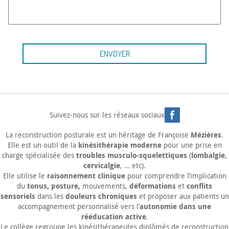
Suivez-nous sur les réseaux sociaux
Mézières
La
reconstruction posturale
est un héritage de Françoise
.
kinésithérapie moderne
Elle est un outil de la
pour une prise en
troubles musculo-squelettiques
lombalgie
charge spécialisée des
(
,
cervicalgie
, … etc).
raisonnement clinique
Elle utilise le
pour comprendre l’implication
tonus, posture,
déformations
conflits
du
mouvements,
et
sensoriels
douleurs chroniques
dans les
et proposer aux patients un
autonomie dans une
accompagnement personnalisé vers l’
rééducation active
.
Le collège regroupe les kinésithérapeutes diplômés de reconstruction