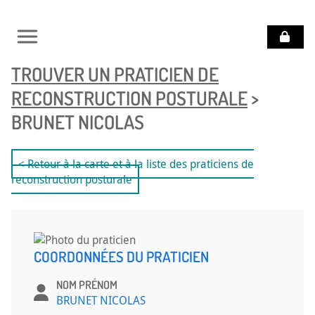
TROUVER UN PRATICIEN DE
POURQUOI SE
SOIGNER AVEC LA
RECONSTRUCTION POSTURALE
>
RECONSTRUCTION
POSTURALE ?
BRUNET NICOLAS
VOCATION
DU
< Retour à la carte et à la liste des praticiens de
COLLÈGE
reconstruction posturale
DOCUMENTATION
QUESTIONS
DIVERSES
COORDONNÉES DU PRATICIEN
TROUVER
NOM PRÉNOM
UN
BRUNET NICOLAS
PRATICIEN