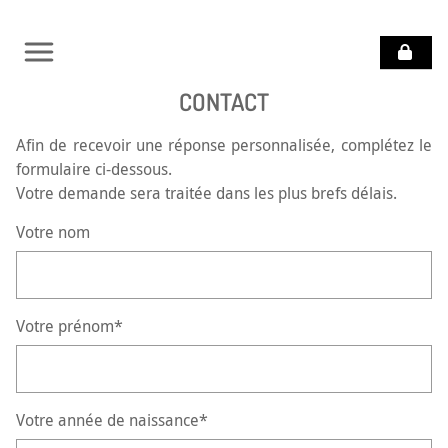
CONTACT
POURQUOI SE
SOIGNER AVEC LA
RECONSTRUCTION
Afin de recevoir une réponse personnalisée, complétez le
POSTURALE ?
formulaire ci-dessous.
Votre demande sera traitée dans les plus brefs délais.
VOCATION
DU
Votre nom
COLLÈGE
DOCUMENTATION
Votre prénom*
QUESTIONS
DIVERSES
TROUVER
UN
Votre année de naissance*
PRATICIEN