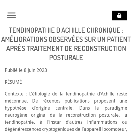
TENDINOPATHIE D’ACHILLE CHRONIQUE :
POURQUOI SE
SOIGNER AVEC LA
AMÉLIORATIONS OBSERVÉES SUR UN PATIENT
RECONSTRUCTION
POSTURALE ?
APRÈS TRAITEMENT DE RECONSTRUCTION
POSTURALE
VOCATION
DU
Publié le 8 juin 2023
COLLÈGE
RÉSUMÉ
DOCUMENTATION
Contexte : L’étiologie de la tendinopathie d’Achille reste
QUESTIONS
méconnue. De récentes publications proposent une
DIVERSES
hypothèse d’origine centrale. Dans le paradigme
neurogène original de la reconstruction posturale, la
TROUVER
tendinopathie, à l’instar d’autres inflammations ou
UN
PRATICIEN
dégénérescences cryptogéniques de l’appareil locomoteur,