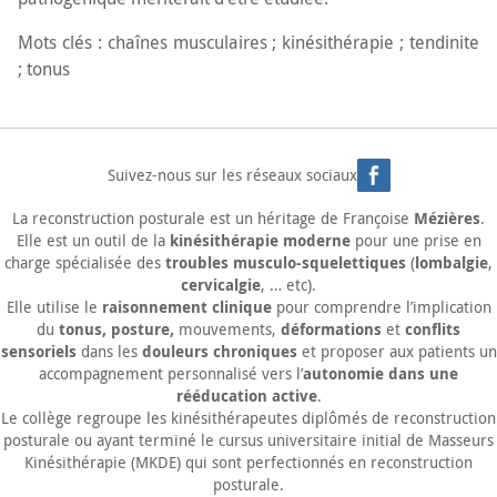
Mots clés : chaînes musculaires ; kinésithérapie ; tendinite
; tonus
Suivez-nous sur les réseaux sociaux
Mézières
La
reconstruction posturale
est un héritage de Françoise
.
kinésithérapie moderne
Elle est un outil de la
pour une prise en
troubles musculo-squelettiques
lombalgie
charge spécialisée des
(
,
cervicalgie
, … etc).
raisonnement clinique
Elle utilise le
pour comprendre l’implication
tonus, posture,
déformations
conflits
du
mouvements,
et
sensoriels
douleurs chroniques
dans les
et proposer aux patients un
autonomie dans une
accompagnement personnalisé vers l’
rééducation active
.
Le collège regroupe les kinésithérapeutes diplômés de reconstruction
posturale ou ayant terminé le cursus universitaire initial de Masseurs
Kinésithérapie (MKDE) qui sont perfectionnés en reconstruction
posturale.