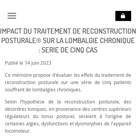
IMPACT DU TRAITEMENT DE RECONSTRUCTION
POURQUOI SE
SOIGNER AVEC LA
POSTURALE® SUR LA LOMBALGIE CHRONIQUE
RECONSTRUCTION
POSTURALE ?
: SERIE DE CINQ CAS
VOCATION
Publié le 14 juin 2023
DU
COLLÈGE
Ce mémoire propose d’évaluer les effets du traitement de
reconstruction posturale sur une série de cinq patients
DOCUMENTATION
souffrant de lombalgies chroniques.
Selon l’hypothèse de la reconstruction posturale, des
QUESTIONS
DIVERSES
désordres toniques, en provenance des centres supérieurs
régulateurs du tonus postural, seraient à l’origine de
TROUVER
certaines algies, dysfonctions et dysmorphies de l’appareil
UN
locomoteur.
PRATICIEN