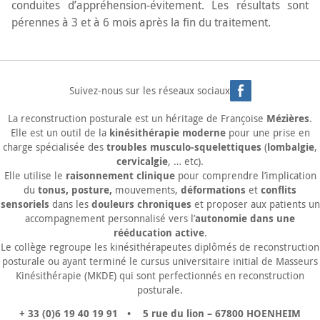
conduites d’appréhension-évitement. Les résultats sont
pérennes à 3 et à 6 mois après la fin du traitement.
Suivez-nous sur les réseaux sociaux
Mézières
La
reconstruction posturale
est un héritage de Françoise
.
kinésithérapie moderne
Elle est un outil de la
pour une prise en
troubles musculo-squelettiques
lombalgie
charge spécialisée des
(
,
cervicalgie
, … etc).
raisonnement clinique
Elle utilise le
pour comprendre l’implication
tonus, posture,
déformations
conflits
du
mouvements,
et
sensoriels
douleurs chroniques
dans les
et proposer aux patients un
autonomie dans une
accompagnement personnalisé vers l’
rééducation active
.
Le collège regroupe les kinésithérapeutes diplômés de reconstruction
posturale ou ayant terminé le cursus universitaire initial de Masseurs
Kinésithérapie (MKDE) qui sont perfectionnés en reconstruction
posturale.
+ 33 (0)6 19 40 19 91
•
5 rue du lion
–
67800
HOENHEIM