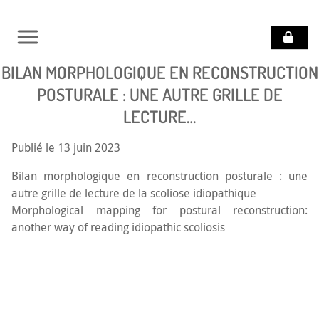
BILAN MORPHOLOGIQUE EN RECONSTRUCTION
POURQUOI SE
SOIGNER AVEC LA
POSTURALE : UNE AUTRE GRILLE DE
RECONSTRUCTION
POSTURALE ?
LECTURE…
VOCATION
Publié le 13 juin 2023
DU
COLLÈGE
Bilan morphologique en reconstruction posturale : une
autre grille de lecture de la scoliose idiopathique
DOCUMENTATION
Morphological mapping for postural reconstruction:
another way of reading idiopathic scoliosis
QUESTIONS
DIVERSES
TROUVER
UN
PRATICIEN