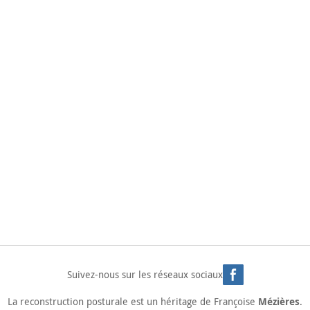
CONTACT
Suivez-nous sur les réseaux sociaux
Mézières
La
reconstruction posturale
est un héritage de Françoise
.